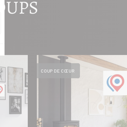
OUPS
COUP DE CŒUR