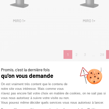
MIRO 1+
MIRO 1+
1
2
3
…
28