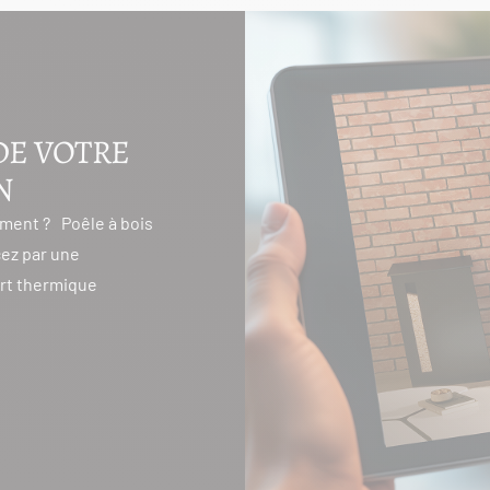
DE VOTRE
N
ment ? Poêle à bois
ez par une
ort thermique